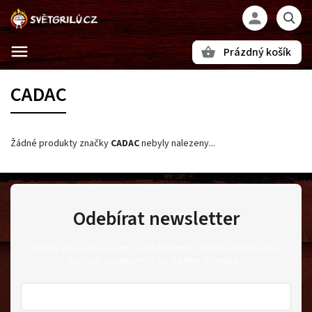
Prázdný košík
Hledat
CADAC
Žádné produkty značky
CADAC
nebyly nalezeny...
Odebírat newsletter
Vložte svůj e-mail a my vám budeme zasílat informace o
nových produktech na našem e-shopu.