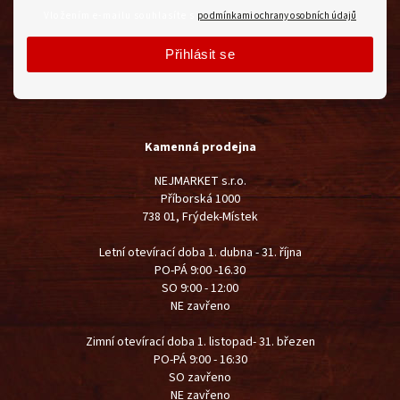
Vložením e-mailu souhlasíte s
podmínkami ochrany osobních údajů
Přihlásit se
Kamenná prodejna
NEJMARKET s.r.o.
Příborská 1000
738 01, Frýdek-Místek
Letní otevírací doba 1. dubna - 31. října
PO-PÁ 9:00 -16.30
SO 9:00 - 12:00
NE zavřeno
Zimní otevírací doba 1. listopad- 31. březen
PO-PÁ 9:00 - 16:30
SO zavřeno
NE zavřeno