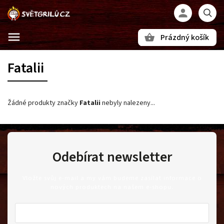
Prázdný košík
Hledat
Fatalii
Žádné produkty značky
Fatalii
nebyly nalezeny...
Odebírat newsletter
Vložte svůj e-mail a my vám budeme zasílat informace o
nových produktech na našem e-shopu.