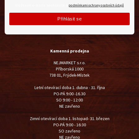
Vložením e-mailu souhlasíte s
podmínkami ochrany osobních údajů
Přihlásit se
Kamenná prodejna
NEJMARKET s.r.o.
Příborská 1000
738 01, Frýdek-Místek
Letní otevírací doba 1. dubna - 31. října
PO-PÁ 9:00 -16.30
SO 9:00 - 12:00
NE zavřeno
Zimní otevírací doba 1. listopad- 31. březen
PO-PÁ 9:00 - 16:30
SO zavřeno
NE zavřeno