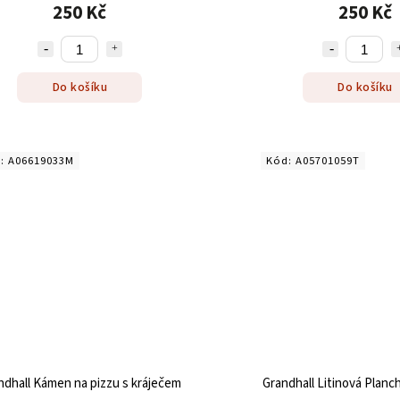
250 Kč
250 Kč
Do košíku
Do košíku
d:
A06619033M
Kód:
A05701059T
ndhall Kámen na pizzu s kráječem
Grandhall Litinová Planc