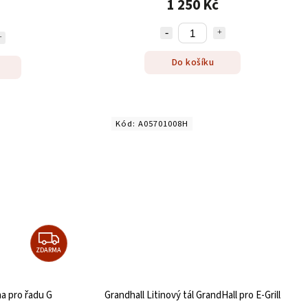
1 250 Kč
Do košíku
Kód:
A05701008H
ZDARMA
ha pro řadu G
Grandhall Litinový tál GrandHall pro E-Grill