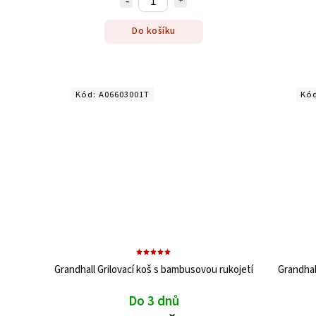
Do košíku
Kód:
A06603001T
Kó
Grandhall Grilovací koš s bambusovou rukojetí
Grandhal
Do 3 dnů