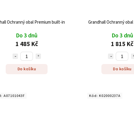
all Ochranný obal Premium built-in
Grandhall Ochranný oba
Do 3 dnů
Do 3 dnů
1 485 Kč
1 815 Kč
Do košíku
Do košíku
d:
A07101043F
Kód:
K02000237A