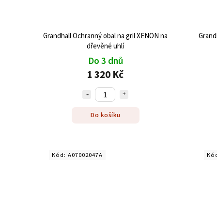
Grandhall Ochranný obal na gril XENON na
Grandh
dřevěné uhlí
Do 3 dnů
1 320 Kč
Do košíku
Kód:
A07002047A
Kó