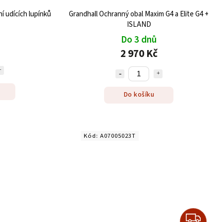
 udících lupínků
Grandhall Ochranný obal Maxim G4 a Elite G4 +
ISLAND
Do 3 dnů
2 970 Kč
Do košíku
Kód:
A07005023T