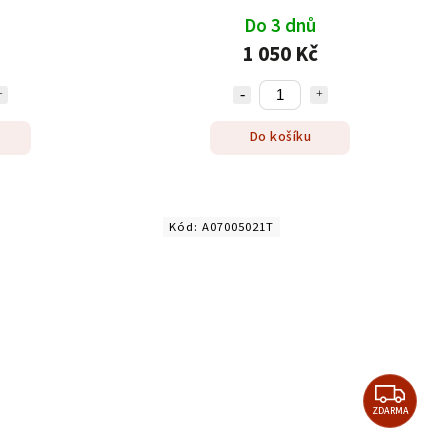
Do 3 dnů
1 050 Kč
Do košíku
Kód:
A07005021T
ZDARMA