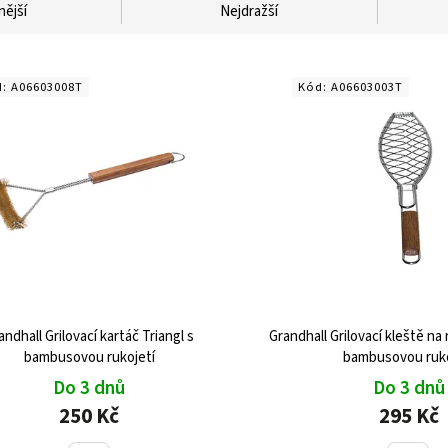
nější
Nejdražší
d:
A06603008T
Kód:
A06603003T
andhall Grilovací kartáč Triangl s
Grandhall Grilovací kleště na 
bambusovou rukojetí
bambusovou ruko
Do 3 dnů
Do 3 dnů
250 Kč
295 Kč