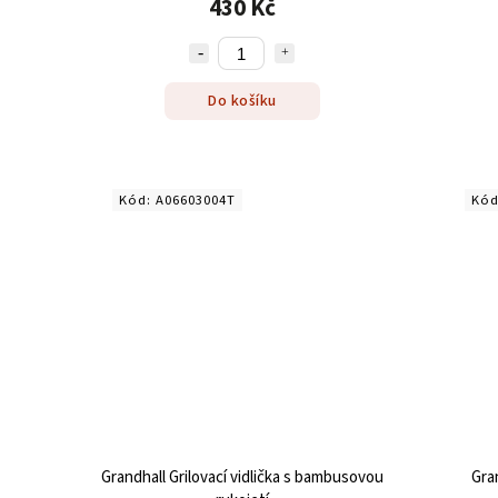
430 Kč
Do košíku
Kód:
A06603004T
Kó
Grandhall Grilovací vidlička s bambusovou
Gra