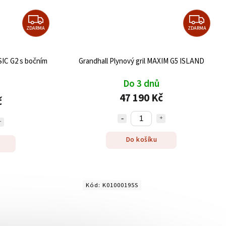
ZDARMA
ZDARMA
SIC G2 s bočním
Grandhall Plynový gril MAXIM G5 ISLAND
Do 3 dnů
47 190 Kč
č
Do košíku
Kód:
K01000195S