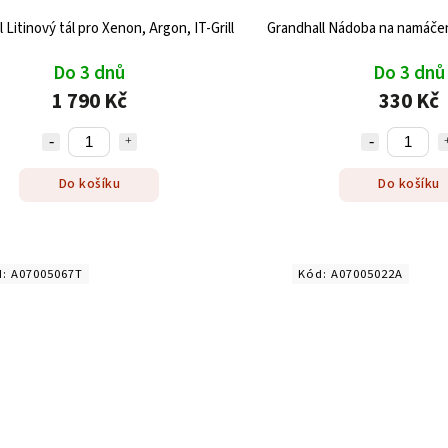
 Litinový tál pro Xenon, Argon, IT-Grill
Grandhall Nádoba na namáčení
Do 3 dnů
Do 3 dnů
1 790 Kč
330 Kč
Do košíku
Do košíku
d:
A07005067T
Kód:
A07005022A