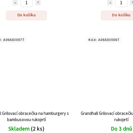
Do košíku
Do košíku
d:
A06603007T
Kód:
A06603006T
l Grilovací obracečka na hamburgery s
Grandhall Grilovací obraceč
bambusovou rukojetí
rukojetí
Skladem
(2 ks)
Do 3 dnů