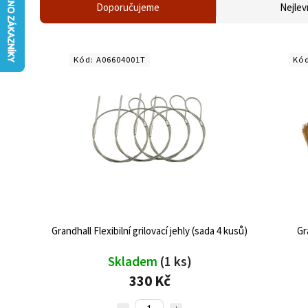
Doporučujeme
Nejlev
Kód:
A06604001T
Kó
Grandhall Flexibilní grilovací jehly (sada 4 kusů)
Gr
Skladem
(1 ks)
330 Kč