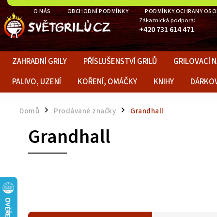
O NÁS
OBCHODNÍ PODMÍNKY
PODMÍNKY OCHRANY OSO
Zákaznická podpora:
+420 731 614 471
ZAHRADNÍ GRILY
PŘÍSLUŠENSTVÍ GRILŮ
GRILOVACÍ N
PALIVO, UZENÍ
KOŘENÍ, OMÁČKY
KNIHY
DÁRKO
Domů
Prodávané značky
Grandhall
/
/
Grandhall