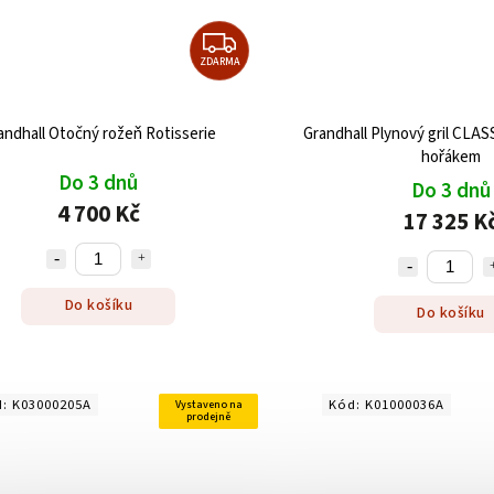
ZDARMA
andhall Otočný rožeň Rotisserie
Grandhall Plynový gril CLAS
hořákem
Do 3 dnů
Do 3 dnů
4 700 Kč
17 325 K
Do košíku
Do košíku
d:
K03000205A
Kód:
K01000036A
Vystaveno na
prodejně