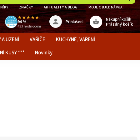
NÍKY
ZNAČKY
AKTUALITY A BLOG
MOJE OBJEDNÁVKA
★★★★★
Nákupní košík
Přihlášení
94 %
Prázdný košík
433 hodnocení
 A UZENÍ
VAŘIČE
KUCHYNĚ, VAŘENÍ
NÍ KUSY ***
Novinky