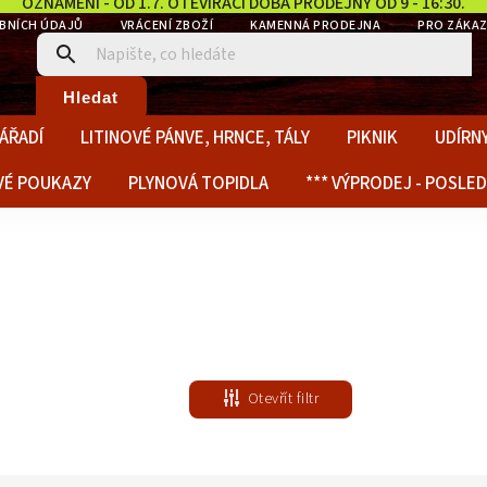
OZNÁMENÍ - OD 1.7. OTEVÍRACÍ DOBA PRODEJNY OD 9 - 16:30.
BNÍCH ÚDAJŮ
VRÁCENÍ ZBOŽÍ
KAMENNÁ PRODEJNA
PRO ZÁKAZ
Hledat
ÁŘADÍ
LITINOVÉ PÁNVE, HRNCE, TÁLY
PIKNIK
UDÍRNY
VÉ POUKAZY
PLYNOVÁ TOPIDLA
*** VÝPRODEJ - POSLED
Otevřít filtr