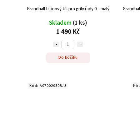
Grandhall Litinový tál pro grily řady G - malý
Grandhall
Skladem
(1 ks)
1 490 Kč
Do košíku
Kód:
A07002050B.U
Kó