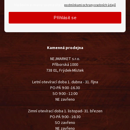
Vložením e-mailu souhlasíte s
podmínkami ochrany osobních údajů
Přihlásit se
Kamenná prodejna
NEJMARKET s.r.o.
Příborská 1000
738 01, Frýdek-Místek
Letní otevírací doba 1. dubna - 31. října
PO-PÁ 9:00 -16.30
SO 9:00 - 12:00
NE zavřeno
Zimní otevírací doba 1. listopad- 31. březen
PO-PÁ 9:00 - 16:30
SO zavřeno
NE zavřeno