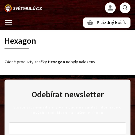
Prázdný košík
Hledat
Hexagon
Žádné produkty značky
Hexagon
nebyly nalezeny...
Odebírat newsletter
Vložte svůj e-mail a my vám budeme zasílat informace o
nových produktech na našem e-shopu.