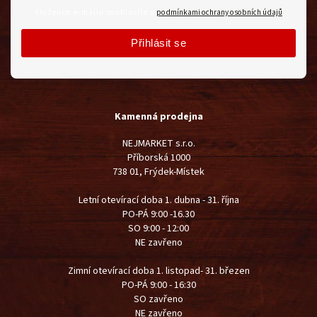
Vložením e-mailu souhlasíte s
podmínkami ochrany osobních údajů
Přihlásit se
Kamenná prodejna
NEJMARKET s.r.o.
Příborská 1000
738 01, Frýdek-Místek
Letní otevírací doba 1. dubna - 31. října
PO-PÁ 9:00 -16.30
SO 9:00 - 12:00
NE zavřeno
Zimní otevírací doba 1. listopad- 31. březen
PO-PÁ 9:00 - 16:30
SO zavřeno
NE zavřeno