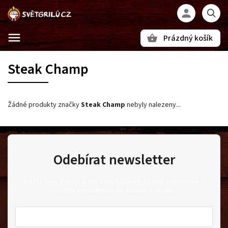
Prázdný košík
Hledat
Steak Champ
Žádné produkty značky
Steak Champ
nebyly nalezeny...
Odebírat newsletter
Vložte svůj e-mail a my vám budeme zasílat informace o
nových produktech na našem e-shopu.