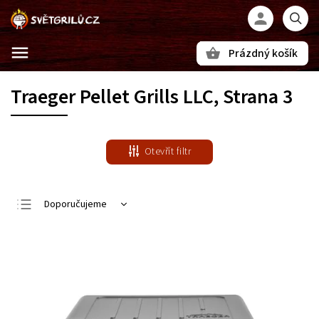
Prázdný košík
Hledat
Traeger Pellet Grills LLC
, Strana 3
Otevřít filtr
Doporučujeme
Nejlevnější
Nejdražší
Nejprodávanější
Abecedně