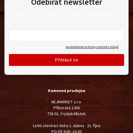
Odebírat newsletter
Vložte svůj e-mail a my vám budeme zasílat informace o
nových produktech na našem e-shopu.
Vložením e-mailu souhlasíte s
podmínkami ochrany osobních údajů
Přihlásit se
Kamenná prodejna
NEJMARKET s.r.o.
Příborská 1000
738 01, Frýdek-Místek
Letní otevírací doba 1. dubna - 31. října
PO-PÁ 9:00 -16.30