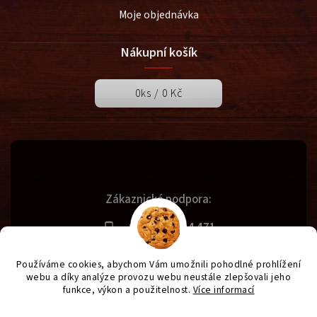
Moje objednávka
Nákupní košík
0
ks /
0 Kč
Zákaznická podpora:
+420 731 614 471
info@svetgrilu.cz
Používáme cookies, abychom Vám umožnili pohodlné prohlížení
webu a díky analýze provozu webu neustále zlepšovali jeho
funkce, výkon a použitelnost.
Více informací
Copyright 2026
SvětGrilů.cz
. Všechna práva vyhrazena.
Nastavení