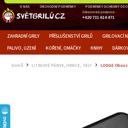
O NÁS
OBCHODNÍ PODMÍNKY
PODMÍNKY OCHRANY OSO
Zákaznická podpora:
+420 731 614 471
ZAHRADNÍ GRILY
PŘÍSLUŠENSTVÍ GRILŮ
GRILOVACÍ N
PALIVO, UZENÍ
KOŘENÍ, OMÁČKY
KNIHY
DÁRKO
Domů
LITINOVÉ PÁNVE, HRNCE, TÁLY
LODGE Oboustr
/
/