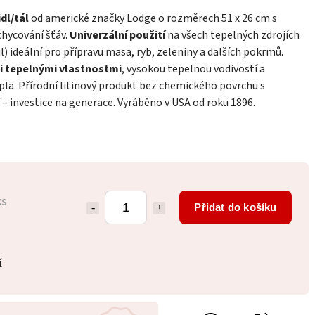
dl/tál
od americké značky Lodge o rozměrech 51 x 26 cm s
hycování šťáv.
Univerzální použití
na všech tepelných zdrojích
il) ideální pro přípravu masa, ryb, zeleniny a dalších pokrmů.
i tepelnými vlastnostmi
, vysokou tepelnou vodivostí a
la. Přírodní litinový produkt bez chemického povrchu s
– investice na generace. Vyráběno v USA od roku 1896.
ks
Přidat do košíku
í