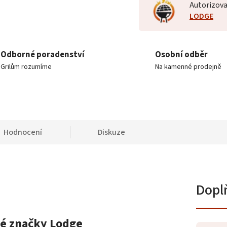
Autorizova
LODGE
Odborné poradenství
Osobní odběr
Grilům rozumíme
Na kamenné prodejně
Hodnocení
Diskuze
Dopl
cké značky Lodge