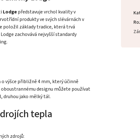
ti
Lodge
představuje vrchol kvality v
Ka
prvotřídní produkty ve svých slévárnách v
Ro
 položil základy tradice, která trvá
Zá
i Lodge zachovává nejvyšší standardy
ing.
o výšce přibližně 4 mm, který účinně
ky oboustrannému designu můžete používat
l, druhou jako mělký tál.
drojích tepla
ných zdrojů: