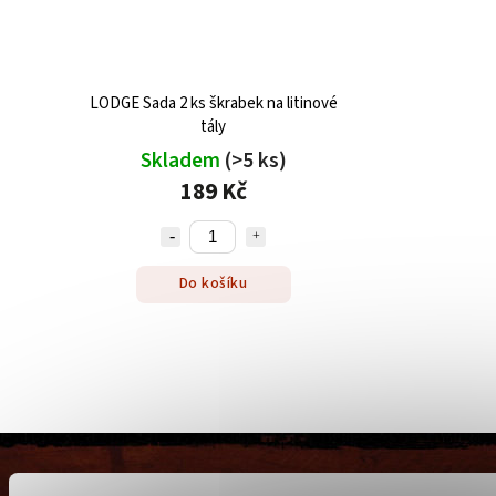
LODGE Sada 2 ks škrabek na litinové
tály
Skladem
(>5 ks)
189 Kč
Do košíku