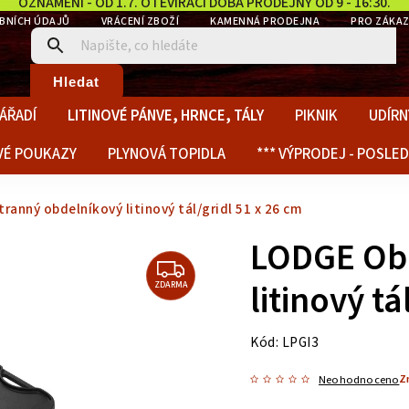
OZNÁMENÍ - OD 1.7. OTEVÍRACÍ DOBA PRODEJNY OD 9 - 16:30.
BNÍCH ÚDAJŮ
VRÁCENÍ ZBOŽÍ
KAMENNÁ PRODEJNA
PRO ZÁKAZ
Hledat
ÁŘADÍ
LITINOVÉ PÁNVE, HRNCE, TÁLY
PIKNIK
UDÍRN
VÉ POUKAZY
PLYNOVÁ TOPIDLA
*** VÝPRODEJ - POSLED
anný obdelníkový litinový tál/gridl 51 x 26 cm
LODGE Ob
litinový tá
ZDARMA
Kód:
LPGI3
Z
Neohodnoceno