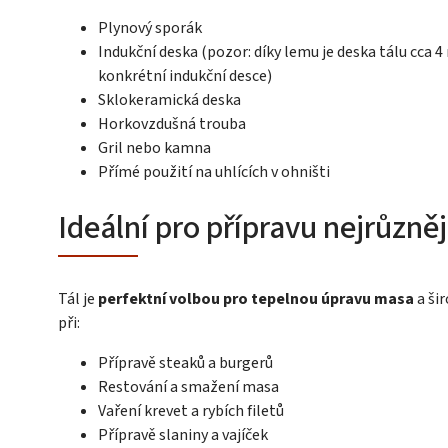
Plynový sporák
Indukční deska (pozor: díky lemu je deska tálu cca
konkrétní indukční desce)
Sklokeramická deska
Horkovzdušná trouba
Gril nebo kamna
Přímé použití na uhlících v ohništi
Ideální pro přípravu nejrůzn
Tál je
perfektní volbou pro tepelnou úpravu masa
a šir
při:
Přípravě steaků a burgerů
Restování a smažení masa
Vaření krevet a rybích filetů
Přípravě slaniny a vajíček