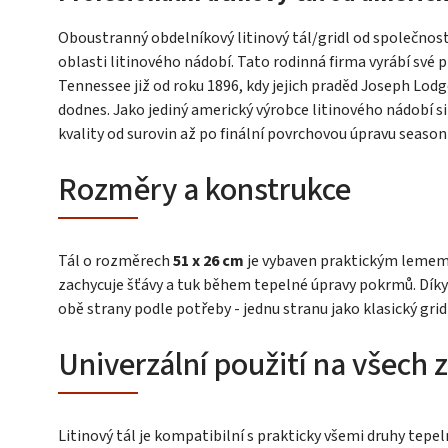
Oboustranný obdelníkový litinový tál/gridl od společnos
oblasti litinového nádobí. Tato rodinná firma vyrábí své 
Tennessee již od roku 1896, kdy jejich praděd Joseph Lodge
dodnes. Jako jediný americký výrobce litinového nádobí s
kvality od surovin až po finální povrchovou úpravu season
Rozměry a konstrukce
Tál o rozměrech
51 x 26 cm
je vybaven praktickým lemem 
zachycuje šťávy a tuk během tepelné úpravy pokrmů. Dí
obě strany podle potřeby - jednu stranu jako klasický grid
Univerzální použití na všech z
Litinový tál je kompatibilní s prakticky všemi druhy tepel