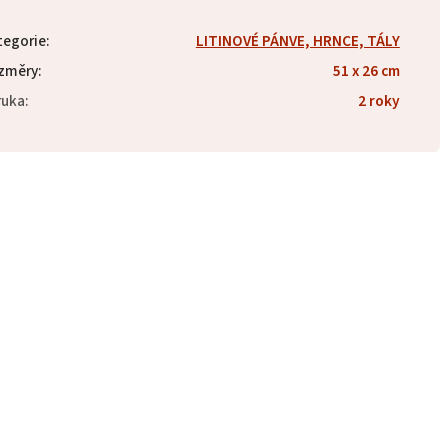
tegorie
:
LITINOVÉ PÁNVE, HRNCE, TÁLY
změry
:
51 x 26 cm
ruka
:
2 roky