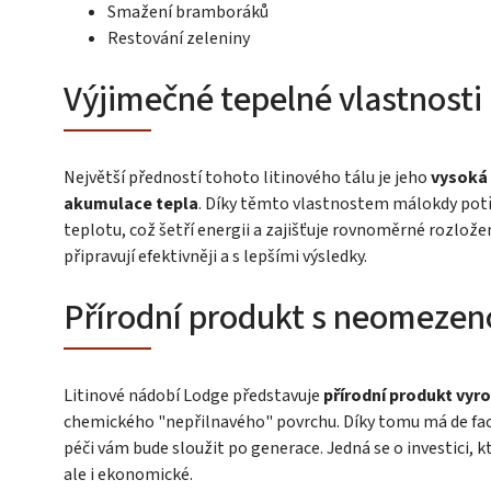
Smažení bramboráků
Restování zeleniny
Výjimečné tepelné vlastnosti
Největší předností tohoto litinového tálu je jeho
vysoká 
akumulace tepla
. Díky těmto vlastnostem málokdy potř
teplotu, což šetří energii a zajišťuje rovnoměrné rozlož
připravují efektivněji a s lepšími výsledky.
Přírodní produkt s neomezeno
Litinové nádobí Lodge představuje
přírodní produkt vyro
chemického "nepřilnavého" povrchu. Díky tomu má de fa
péči vám bude sloužit po generace. Jedná se o investici, k
ale i ekonomické.