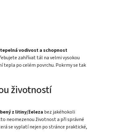
tepelná vodivost a schopnost
ebujete zahřívat tál na velmi vysokou
ení tepla po celém povrchu. Pokrmy se tak
u životností
bený z litiny/železa
bez jakéhokoli
cto neomezenou životnost a při správné
terá se vyplatí nejen po stránce praktické,