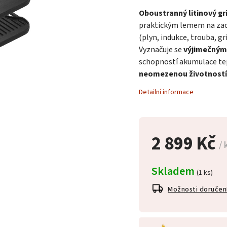
Oboustranný litinový gri
praktickým lemem na zac
(plyn, indukce, trouba, gr
Vyznačuje se
výjimečným
schopností akumulace tep
neomezenou životností
Detailní informace
2 899 Kč
/ 
Skladem
(1 ks)
Možnosti doručen