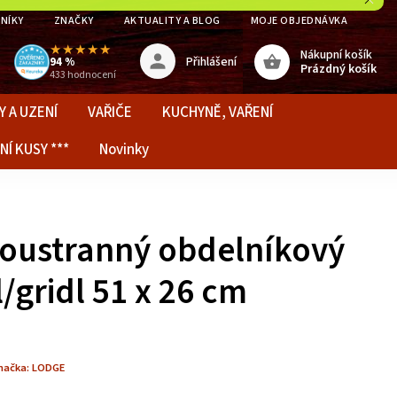
NÍKY
ZNAČKY
AKTUALITY A BLOG
MOJE OBJEDNÁVKA
★★★★★
Nákupní košík
Přihlášení
94 %
Prázdný košík
433 hodnocení
Y A UZENÍ
VAŘIČE
KUCHYNĚ, VAŘENÍ
NÍ KUSY ***
Novinky
oustranný obdelníkový
l/gridl 51 x 26 cm
načka:
LODGE