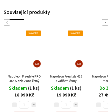
Související produkty
Previous
Next
Novinka
Novinka
Napoleon Freestyle PRO
Napoleon Freestyle 425
Napoleon Free
365 Sizzle Zone černý
s vařičem černý
Phant
Skladem
(1 ks)
Skladem
(1 ks)
Do 3 
18 990 Kč
19 990 Kč
27 490