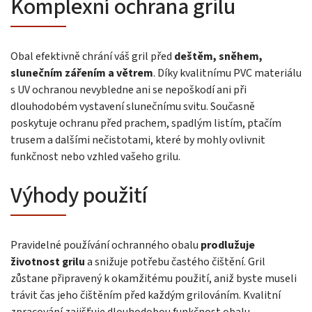
Komplexní ochrana grilu
Obal efektivně chrání váš gril před
deštěm, sněhem,
slunečním zářením a větrem
. Díky kvalitnímu PVC materiálu
s UV ochranou nevybledne ani se nepoškodí ani při
dlouhodobém vystavení slunečnímu svitu. Současně
poskytuje ochranu před prachem, spadlým listím, ptačím
trusem a dalšími nečistotami, které by mohly ovlivnit
funkčnost nebo vzhled vašeho grilu.
Výhody použití
Pravidelné používání ochranného obalu
prodlužuje
životnost grilu
a snižuje potřebu častého čištění. Gril
zůstane připravený k okamžitému použití, aniž byste museli
trávit čas jeho čištěním před každým grilováním. Kvalitní