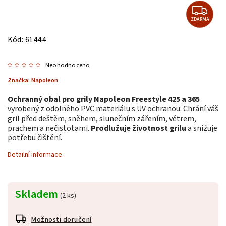
ZDARMA
Kód:
61444
Neohodnoceno
Značka:
Napoleon
Ochranný obal pro grily Napoleon Freestyle 425 a 365
vyrobený z odolného PVC materiálu s UV ochranou. Chrání váš
gril před deštěm, sněhem, slunečním zářením, větrem,
prachem a nečistotami.
Prodlužuje životnost grilu
a snižuje
potřebu čištění.
Detailní informace
Skladem
(2 ks)
Možnosti doručení