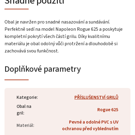
Snadné použití
Obal je navržen pro snadné nasazování a sundávání.
Perfektně sedí na model Napoleon Rogue 625 a poskytuje
kompletní pokrytí všech částí grilu. Díky kvalitnímu
materiálu je obal odolný vůči protržení a dlouhodobě si
zachovává svou funkčnost.
Doplňkové parametry
Kategorie
:
PŘÍSLUŠENSTVÍ GRILŮ
Obal na
Rogue 625
gril
:
Pevné a odolné PVC s UV
Materiál
:
ochranou před vyblednutím