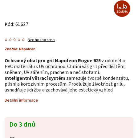
ZDARMA
Kód:
61627
Neohodnoceno
Značka:
Napoleon
Ochranný obal pro gril Napoleon Rogue 625
z odolného
PVC materiálu s UV ochranou. Chrání váš gril před deštěm,
sněhem, UV zářením, prachem a nečistotami.
Inteligentní větrací systém
zamezuje tvorbě kondenzátu,
plísní a korozivním procesům. Prodlužuje životnost grilu,
usnadňuje údržbu a zachovává jeho estetický vzhled.
Detailní informace
Do 3 dnů