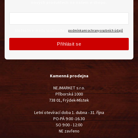
nových produktech na našem e-shopu.
Vložením e-mailu souhlasíte s
podmínkami ochrany osobních údajů
Přihlásit se
Kamenná prodejna
NEJMARKET s.r.o.
Příborská 1000
738 01, Frýdek-Místek
Letní otevírací doba 1. dubna - 31. října
PO-PÁ 9:00 -16.30
SO 9:00 - 12:00
NE zavřeno