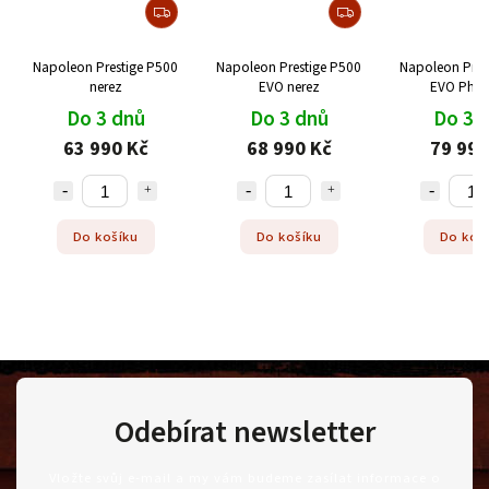
Napoleon Prestige P500
Napoleon Prestige P500
Napoleon Pres
nerez
EVO nerez
EVO Pha
Do 3 dnů
Do 3 dnů
Do 3 
63 990 Kč
68 990 Kč
79 990
Do košíku
Do košíku
Do koš
Odebírat newsletter
Vložte svůj e-mail a my vám budeme zasílat informace o