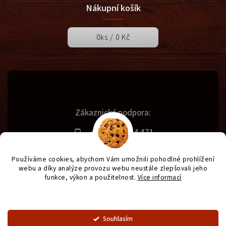
Nákupní košík
0
ks /
0 Kč
Zákaznická podpora:
+420 731 614 471
info@svetgrilu.cz
Používáme cookies, abychom Vám umožnili pohodlné prohlížení
webu a díky analýze provozu webu neustále zlepšovali jeho
funkce, výkon a použitelnost.
Více informací
Copyright 2026
SvětGrilů.cz
. Všechna práva vyhrazena.
Nastavení
Vytvořil
Shoptet
| Design
Shoptak.cz
| Anque Media
Souhlasím