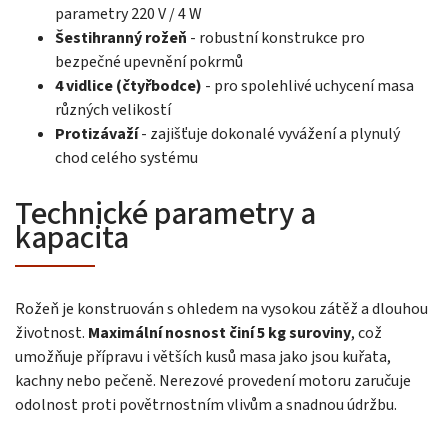
parametry 220 V / 4 W
Šestihranný rožeň
- robustní konstrukce pro
bezpečné upevnění pokrmů
4 vidlice (čtyřbodce)
- pro spolehlivé uchycení masa
různých velikostí
Protizávaží
- zajišťuje dokonalé vyvážení a plynulý
chod celého systému
Technické parametry a
kapacita
Rožeň je konstruován s ohledem na vysokou zátěž a dlouhou
životnost.
Maximální nosnost činí 5 kg suroviny
, což
umožňuje přípravu i větších kusů masa jako jsou kuřata,
kachny nebo pečeně. Nerezové provedení motoru zaručuje
odolnost proti povětrnostním vlivům a snadnou údržbu.