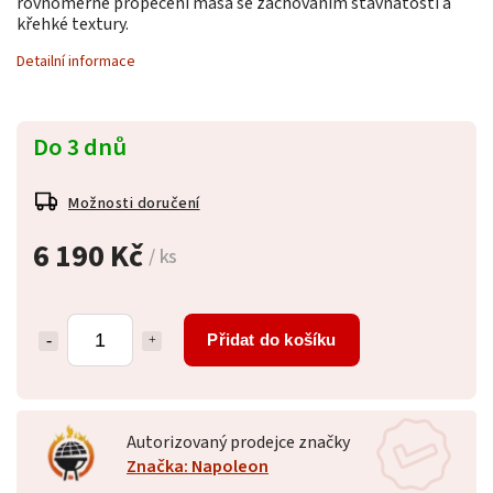
rovnoměrné propečení masa se zachováním šťavnatosti a
křehké textury.
Detailní informace
Do 3 dnů
Možnosti doručení
6 190 Kč
/ ks
Přidat do košíku
Autorizovaný prodejce značky
Značka: Napoleon