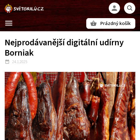
Prázdný košík
Hledat
Nejprodávanější digitální udírny
Borniak
24.1.2025