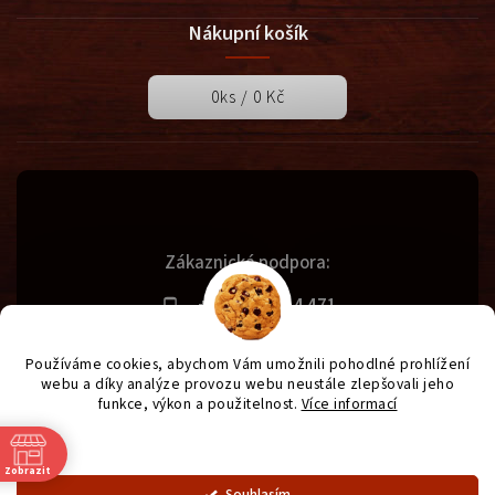
Nákupní košík
0
ks /
0 Kč
Zákaznická podpora:
+420 731 614 471
info@svetgrilu.cz
Používáme cookies, abychom Vám umožnili pohodlné prohlížení
webu a díky analýze provozu webu neustále zlepšovali jeho
funkce, výkon a použitelnost.
Více informací
Copyright 2026
SvětGrilů.cz
. Všechna práva vyhrazena.
Nastavení
Vytvořil
Shoptet
| Design
Shoptak.cz
| Anque Media
Zobrazit
Souhlasím