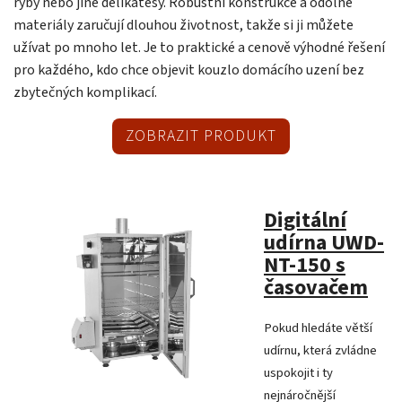
ryby nebo jiné delikatesy. Robustní konstrukce a odolné
materiály zaručují dlouhou životnost, takže si ji můžete
užívat po mnoho let. Je to praktické a cenově výhodné řešení
pro každého, kdo chce objevit kouzlo domácího uzení bez
zbytečných komplikací.
ZOBRAZIT PRODUKT
Digitální
udírna UWD-
NT-150 s
časovačem
Pokud hledáte větší
udírnu, která zvládne
uspokojit i ty
nejnáročnější