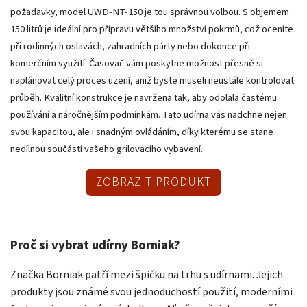
požadavky, model UWD-NT-150 je tou správnou volbou. S objemem
150 litrů je ideální pro přípravu většího množství pokrmů, což oceníte
při rodinných oslavách, zahradních párty nebo dokonce při
komerčním využití. Časovač vám poskytne možnost přesně si
naplánovat celý proces uzení, aniž byste museli neustále kontrolovat
průběh. Kvalitní konstrukce je navržena tak, aby odolala častému
používání a náročnějším podmínkám. Tato udírna vás nadchne nejen
svou kapacitou, ale i snadným ovládáním, díky kterému se stane
nedílnou součástí vašeho grilovacího vybavení.
ZOBRAZIT PRODUKT
Proč si vybrat udírny Borniak?
Značka Borniak patří mezi špičku na trhu s udírnami. Jejich
produkty jsou známé svou jednoduchostí použití, moderními