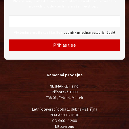
Vložte svůj e-mail a my vám budeme zasílat informace o
nových produktech na našem e-shopu.
Vložením e-mailu souhlasíte s
podmínkami ochrany osobních údajů
Přihlásit se
Kamenná prodejna
NEJMARKET s.r.o.
Příborská 1000
738 01, Frýdek-Místek
Letní otevírací doba 1. dubna - 31. října
PO-PÁ 9:00 -16.30
SO 9:00 - 12:00
NE zavřeno