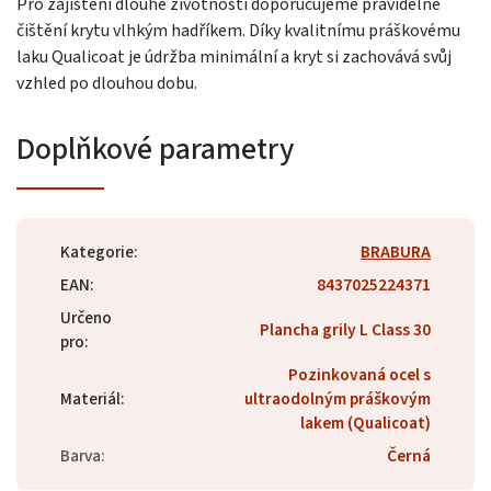
Pro zajištění dlouhé životnosti doporučujeme pravidelné
čištění krytu vlhkým hadříkem. Díky kvalitnímu práškovému
laku Qualicoat je údržba minimální a kryt si zachovává svůj
vzhled po dlouhou dobu.
Doplňkové parametry
Kategorie
:
BRABURA
EAN
:
8437025224371
Určeno
Plancha grily L Class 30
pro
:
Pozinkovaná ocel s
Materiál
:
ultraodolným práškovým
lakem (Qualicoat)
Barva
:
Černá