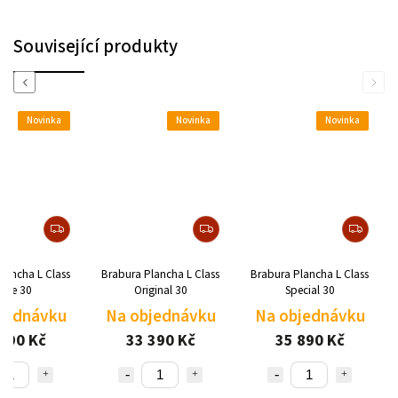
Související produkty
Previous
Next
Novinka
Novinka
Novinka
lancha L Class
Brabura Plancha L Class
Brabura Plancha L Class
atte 30
Original 30
Special 30
jednávku
Na objednávku
Na objednávku
790 Kč
33 390 Kč
35 890 Kč