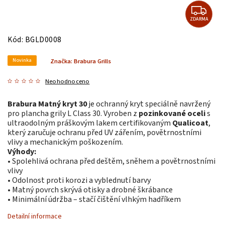
ZDARMA
Kód:
BGLD0008
Novinka
Značka:
Brabura Grills
Neohodnoceno
Brabura Matný kryt 30
je ochranný kryt speciálně navržený
pro plancha grily L Class 30. Vyroben z
pozinkované oceli
s
ultraodolným práškovým lakem certifikovaným
Qualicoat
,
který zaručuje ochranu před UV zářením, povětrnostními
vlivy a mechanickým poškozením.
Výhody:
• Spolehlivá ochrana před deštěm, sněhem a povětrnostními
vlivy
• Odolnost proti korozi a vyblednutí barvy
• Matný povrch skrývá otisky a drobné škrábance
• Minimální údržba – stačí čištění vlhkým hadříkem
Detailní informace