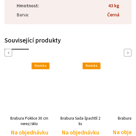
Hmotnost
:
43 kg
Barva
:
Černá
Související produkty
Previous
Next
Novinka
Novinka
Novinka
a Poklice 30 cm
Brabura Sada špachtlí 2
Brabura Víko 30
erez/sklo
ks
Na objednávku
bjednávku
Na objednávku