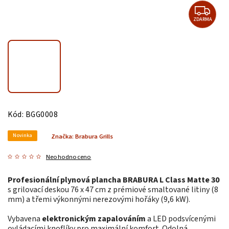
ZDARMA
Kód:
BGG0008
Novinka
Značka:
Brabura Grills
Neohodnoceno
Profesionální plynová plancha BRABURA L Class Matte 30
s grilovací deskou 76 x 47 cm z prémiové smaltované litiny (8
mm) a třemi výkonnými nerezovými hořáky (9,6 kW).
Vybavena
elektronickým zapalováním
a LED podsvícenými
ovládacími knoflíky pro maximální komfort. Odolná