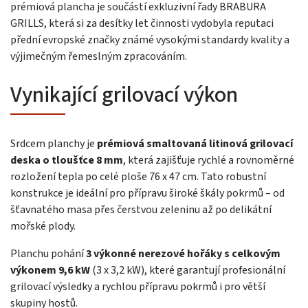
prémiová plancha je součástí exkluzivní řady BRABURA
GRILLS, která si za desítky let činnosti vydobyla reputaci
přední evropské značky známé vysokými standardy kvality a
výjimečným řemeslným zpracováním.
Vynikající grilovací výkon
Srdcem planchy je
prémiová smaltovaná litinová grilovací
deska o tloušťce 8 mm
, která zajišťuje rychlé a rovnoměrné
rozložení tepla po celé ploše 76 x 47 cm. Tato robustní
konstrukce je ideální pro přípravu široké škály pokrmů – od
šťavnatého masa přes čerstvou zeleninu až po delikátní
mořské plody.
Planchu pohání
3 výkonné nerezové hořáky s celkovým
výkonem 9,6 kW
(3 x 3,2 kW), které garantují profesionální
grilovací výsledky a rychlou přípravu pokrmů i pro větší
skupiny hostů.