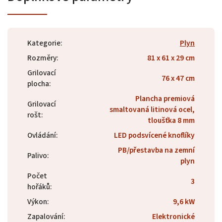
Kategorie
:
Plyn
Rozměry
:
81 x 61 x 29 cm
Grilovací
76 x 47 cm
plocha
:
Plancha premiová
Grilovací
smaltovaná litinová ocel,
rošt
:
tloušťka 8 mm
Ovládání
:
LED podsvícené knoflíky
PB/přestavba na zemní
Palivo
:
plyn
Počet
3
hořáků
:
Výkon
:
9,6 kW
Zapalování
:
Elektronické