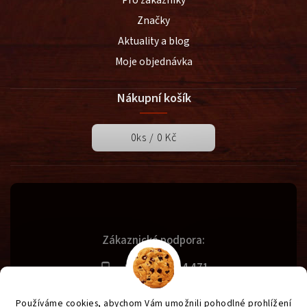
Pro zákazníky
Značky
Aktuality a blog
Moje objednávka
Nákupní košík
0
ks /
0 Kč
Zákaznická podpora:
+420 731 614 471
info@svetgrilu.cz
Používáme cookies, abychom Vám umožnili pohodlné prohlížení