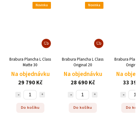
Novinka
Novinka
Brabura Plancha L Class
Brabura Plancha L Class
Brabura Planch
Matte 30
Original 20
Original
Na objednávku
Na objednávku
Na objed
29 790 Kč
28 690 Kč
33 390
Do košíku
Do košíku
Do koš