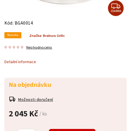
ZDARMA
Kód:
BGA0014
Novinka
Značka:
Brabura Grills
Neohodnoceno
Detailní informace
Na objednávku
Možnosti doručení
2 045 Kč
/ ks