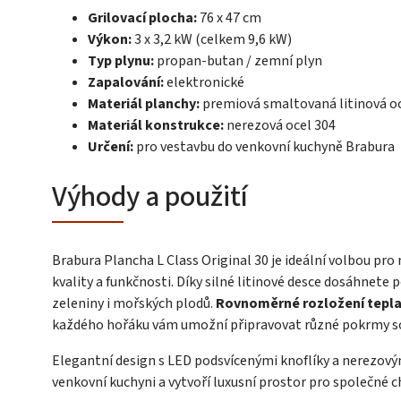
Grilovací plocha:
76 x 47 cm
Výkon:
3 x 3,2 kW (celkem 9,6 kW)
Typ plynu:
propan-butan / zemní plyn
Zapalování:
elektronické
Materiál planchy:
premiová smaltovaná litinová o
Materiál konstrukce:
nerezová ocel 304
Určení:
pro vestavbu do venkovní kuchyně Brabura
Výhody a použití
Brabura Plancha L Class Original 30 je ideální volbou pro 
kvality a funkčnosti. Díky silné litinové desce dosáhnete 
zeleniny i mořských plodů.
Rovnoměrné rozložení tepl
každého hořáku vám umožní připravovat různé pokrmy s
Elegantní design s LED podsvícenými knoflíky a nerezov
venkovní kuchyni a vytvoří luxusní prostor pro společné ch