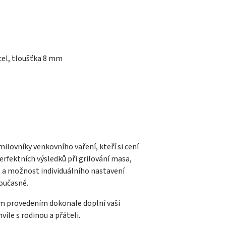
cel, tloušťka 8 mm
milovníky venkovního vaření, kteří si cení
perfektních výsledků při grilování masa,
a
a možnost individuálního nastavení
oučasně.
ým provedením dokonale doplní vaši
víle s rodinou a přáteli.