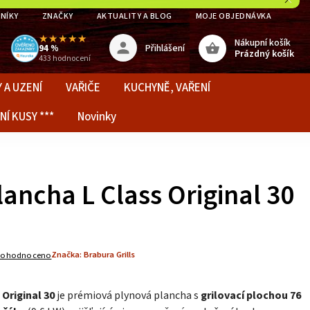
NÍKY
ZNAČKY
AKTUALITY A BLOG
MOJE OBJEDNÁVKA
★★★★★
Nákupní košík
Přihlášení
94 %
Prázdný košík
433 hodnocení
 A UZENÍ
VAŘIČE
KUCHYNĚ, VAŘENÍ
NÍ KUSY ***
Novinky
ancha L Class Original 30
Značka:
Brabura Grills
eohodnoceno
Original 30
je prémiová plynová plancha s
grilovací plochou 76