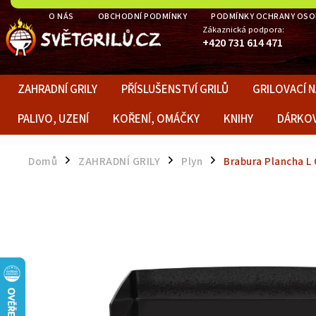
O NÁS
OBCHODNÍ PODMÍNKY
PODMÍNKY OCHRANY OSO
Zákaznická podpora:
+420 731 614 471
ZAHRADNÍ GRILY
PŘÍSLUŠENSTVÍ GRILŮ
GRILOVACÍ N
PALIVO, UZENÍ
KOŘENÍ, OMÁČKY
KNIHY
DÁRKO
Domů
ZAHRADNÍ GRILY
Plyn
Brabura Plancha L 
/
/
/