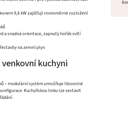
Ba
ýkonem 9,6 kW zajišťují rovnoměrné rozložení
áků
d a snadná orientace, zapnutý hořák svítí
estavby na zemní plyn
 venkovní kuchyni
vků – modulární systém umožňuje libovolné
konfigurace. Kuchyňskou linku lze sestavit
řádání.