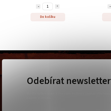
Do košíku
Odebírat newsletter
Vložte svůj e-mail a my vám budeme zasílat informa
našem e-shopu.