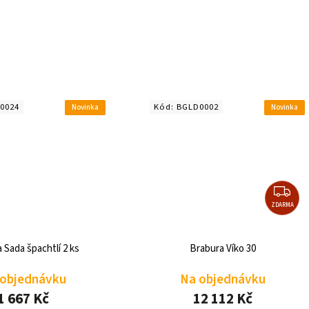
0002
Kód:
BGLD0008
Novinka
Novinka
ZDARMA
ZDARMA
abura Víko 30
Brabura Matný kryt 30
 objednávku
Na objednávku
12 112 Kč
6 040 Kč