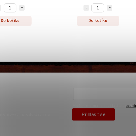
Do košíku
Do košíku
Vložením e-mailu souhlasíte s
podmín
Přihlásit se
ce o nových produktech na