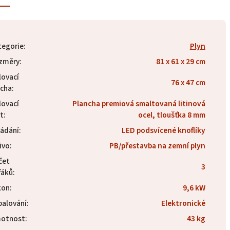
tegorie
:
Plyn
změry
:
81 x 61 x 29 cm
lovací
76 x 47 cm
ocha
:
lovací
Plancha premiová smaltovaná litinová
t
:
ocel, tloušťka 8 mm
ládání
:
LED podsvícené knoflíky
ivo
:
PB/přestavba na zemní plyn
čet
3
řáků
:
kon
:
9,6 kW
palování
:
Elektronické
otnost
:
43 kg