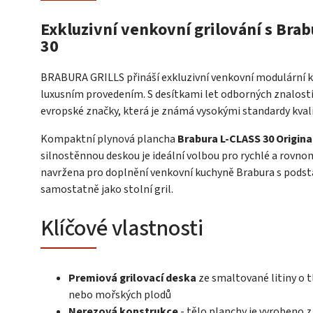
Exkluzivní venkovní grilování s Brab
30
BRABURA GRILLS přináší exkluzivní venkovní modulární ku
luxusním provedením. S desítkami let odborných znalost
evropské značky, která je známá vysokými standardy kva
Kompaktní plynová plancha
Brabura L-CLASS 30 Origina
silnostěnnou deskou je ideální volbou pro rychlé a rovno
navržena pro doplnění venkovní kuchyně Brabura s podst
samostatně jako stolní gril.
Klíčové vlastnosti
Premiová grilovací deska
ze smaltované litiny o t
nebo mořských plodů
Nerezová konstrukce
- tělo planchy je vyrobeno z