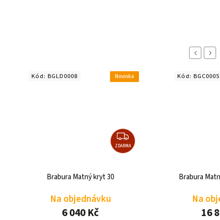
Previous
Nex
Kód:
BGC0005
Kód:
BGC0002
Novinka
ZDARMA
Brabura Matný podstavec 30
Brabura Nerez
Na objednávku
Na obj
16 863 Kč
22 5