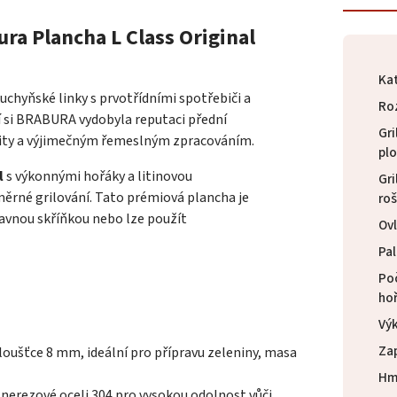
ura Plancha L Class Original
Ka
chyňské linky s prvotřídními spotřebiči a
Ro
í si BRABURA vydobyla reputaci přední
Gri
lity a výjimečným řemeslným zpracováním.
pl
l
s výkonnými hořáky a litinovou
Gri
měrné grilování. Tato prémiová plancha je
roš
avnou skříňkou nebo lze použít
Ov
Pal
Po
ho
Vý
Za
loušťce 8 mm, ideální pro přípravu zeleniny, masa
Hm
 nerezové oceli 304 pro vysokou odolnost vůči