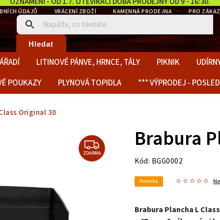
OZNÁMENÍ - OD 1.7. OTEVÍRACÍ DOBA PRODEJNY OD 9 - 16:30.
BNÍCH ÚDAJŮ
VRÁCENÍ ZBOŽÍ
KAMENNÁ PRODEJNA
PRO ZÁKAZ
Hledat
ÁŘADÍ
LITINOVÉ PÁNVE, HRNCE, TÁLY
PIKNIK
UDÍRNY
VÉ POUKAZY
PLYNOVÁ TOPIDLA
*** VÝPRODEJ - POSLED
Class Original 30
Brabura Pl
ZDARMA
Kód:
BGG0002
N
Novinka
Brabura Plancha L Class 