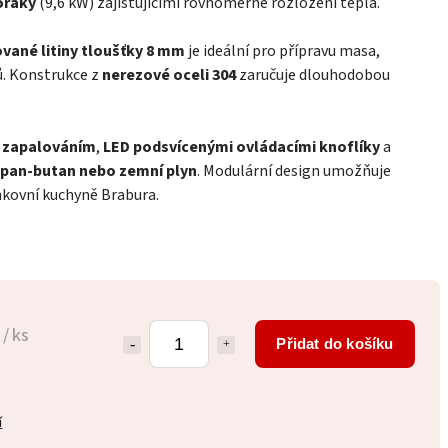
ořáky
(9,6 kW) zajišťujícími rovnoměrné rozložení tepla.
vané litiny tloušťky 8 mm
je ideální pro přípravu masa,
ů. Konstrukce z
nerezové oceli 304
zaručuje dlouhodobou
 zapalováním
,
LED podsvícenými ovládacími knoflíky
a
pan-butan nebo zemní plyn
. Modulární design umožňuje
enkovní kuchyně Brabura.
č
/ ks
Přidat do košíku
í