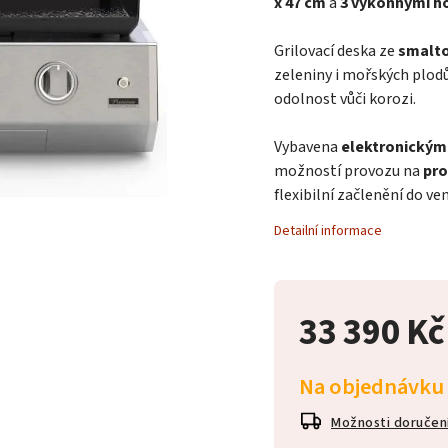
x 47 cm
a
3 výkonnými h
Grilovací deska ze
smalto
zeleniny i mořských plod
odolnost vůči korozi.
Vybavena
elektronickým
možností provozu na
pro
flexibilní začlenění do v
Detailní informace
33 390 K
Na objednávku
Možnosti doručen