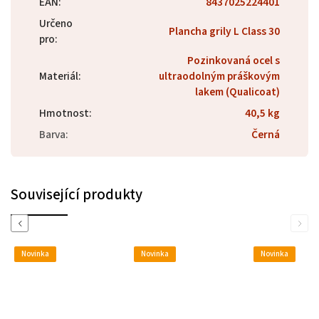
EAN
:
8437025224401
Určeno
Plancha grily L Class 30
pro
:
Pozinkovaná ocel s
Materiál
:
ultraodolným práškovým
lakem (Qualicoat)
Hmotnost
:
40,5 kg
Barva
:
Černá
Související produkty
Previous
Next
Novinka
Novinka
Novinka