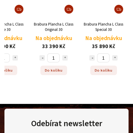
lancha L Class
Brabura Plancha L Class
Brabura Plancha L Class
atte 30
Original 30
Special 30
jednávku
Na objednávku
Na objednávku
790 Kč
33 390 Kč
35 890 Kč
 košíku
Do košíku
Do košíku
Odebírat newsletter