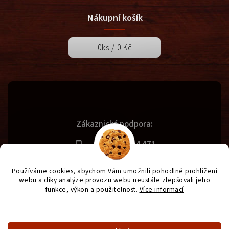
Nákupní košík
0
ks /
0 Kč
Zákaznická podpora:
+420 731 614 471
info@svetgrilu.cz
Používáme cookies, abychom Vám umožnili pohodlné prohlížení
webu a díky analýze provozu webu neustále zlepšovali jeho
funkce, výkon a použitelnost.
Více informací
Copyright 2026
SvětGrilů.cz
. Všechna práva vyhrazena.
Nastavení
Vytvořil
Shoptet
| Design
Shoptak.cz
| Anque Media