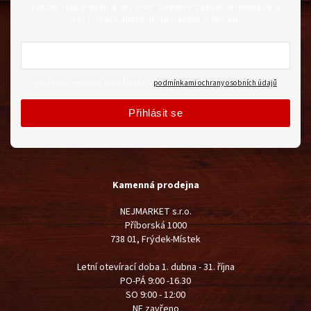
Vložte svůj e-mail a my vám budeme zasílat informace o
nových produktech na našem e-shopu.
Vložením e-mailu souhlasíte s
podmínkami ochrany osobních údajů
Přihlásit se
Kamenná prodejna
NEJMARKET s.r.o.
Příborská 1000
738 01, Frýdek-Místek
Letní otevírací doba 1. dubna - 31. října
PO-PÁ 9:00 -16.30
SO 9:00 - 12:00
NE zavřeno