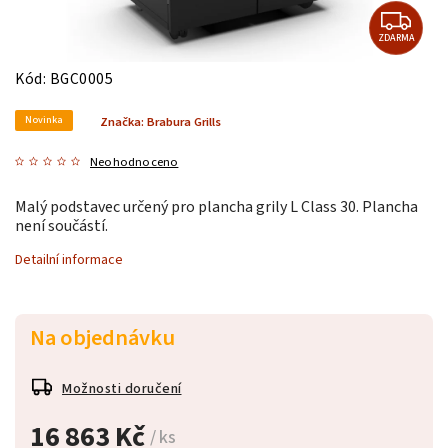
ZDARMA
Kód:
BGC0005
Novinka
Značka:
Brabura Grills
Neohodnoceno
Malý podstavec určený pro plancha grily L Class 30.
Plancha
není součástí.
Detailní informace
Na objednávku
Možnosti doručení
16 863 Kč
/ ks