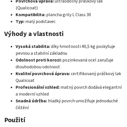
Povrchová úprava:
ultraodolný práškový lak
(Qualicoat)
Kompatibilita:
plancha grily L Class 30
Typ:
malý podstavec
Výhody a vlastnosti
Vysoká stabilita:
díky hmotnosti 40,5 kg poskytuje
pevnou a stabilní základnu
Odolnost proti korozi:
pozinkovaná ocel zaručuje
dlouhodobou odolnost
Kvalitní povrchová úprava:
certifikovaný práškový lak
Qualicoat
Profesionální vzhled:
matný povrch dodává elegantní
a moderní vzhled
Snadná údržba:
hladký povrch umožňuje jednoduché
čištění
Použití