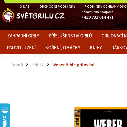
O NÁS
OBCHODNÍ PODMÍNKY
PODMÍNKY OCHRANY OSO
Zákaznická podpora:
+420 731 614 471
ZAHRADNÍ GRILY
PŘÍSLUŠENSTVÍ GRILŮ
GRILOVACÍ N
PALIVO, UZENÍ
KOŘENÍ, OMÁČKY
KNIHY
DÁRKO
Domů
KNIHY
Weber Bible grilování
/
/