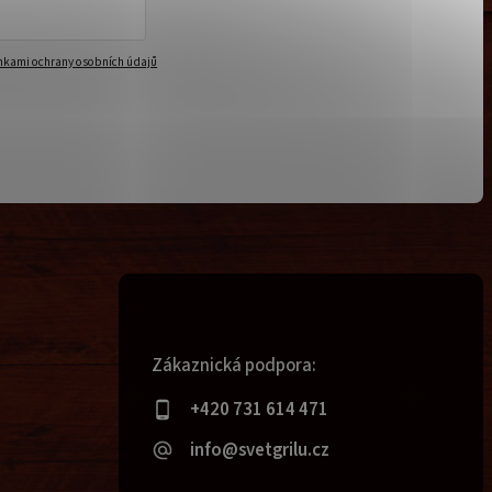
kami ochrany osobních údajů
Zákaznická podpora:
+420 731 614 471
info@svetgrilu.cz