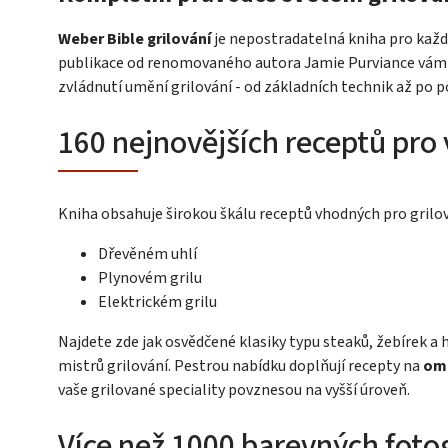
Weber Bible grilování
je nepostradatelná kniha pro každ
publikace od renomovaného autora Jamie Purviance vám
zvládnutí umění grilování - od základních technik až po po
160 nejnovějších receptů pro 
Kniha obsahuje širokou škálu receptů vhodných pro grilov
Dřevěném uhlí
Plynovém grilu
Elektrickém grilu
Najdete zde jak osvědčené klasiky typu steaků, žebírek a 
mistrů grilování. Pestrou nabídku doplňují recepty na
omá
vaše grilované speciality povznesou na vyšší úroveň.
Více než 1000 barevných fotog