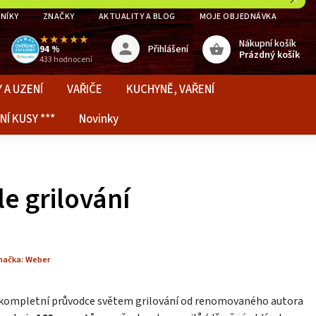
NÍKY
ZNAČKY
AKTUALITY A BLOG
MOJE OBJEDNÁVKA
★★★★★
Nákupní košík
Přihlášení
94 %
Prázdný košík
433 hodnocení
 A UZENÍ
VAŘIČE
KUCHYNĚ, VAŘENÍ
NÍ KUSY ***
Novinky
e grilování
načka:
Weber
 kompletní průvodce světem grilování od renomovaného autora