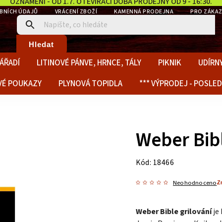
OZNÁMENÍ - OD 1.7. OTEVÍRACÍ DOBA PRODEJNY OD 9 - 16:30.
BNÍCH ÚDAJŮ
VRÁCENÍ ZBOŽÍ
KAMENNÁ PRODEJNA
PRO ZÁKAZ
Hledat
ÁŘADÍ
LITINOVÉ PÁNVE, HRNCE, TÁLY
PIKNIK
UDÍRNY
VÉ POUKAZY
PLYNOVÁ TOPIDLA
*** VÝPRODEJ - POSLED
Weber Bibl
Kód:
18466
Z
Neohodnoceno
Weber Bible grilování
je