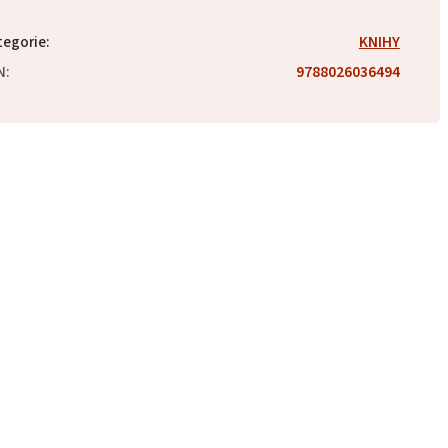
tegorie
:
KNIHY
N
:
9788026036494