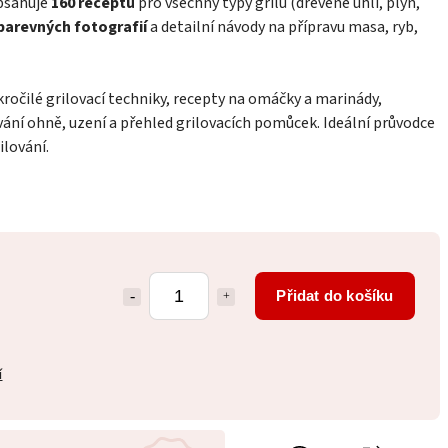
obsahuje
160 receptů
pro všechny typy grilů (dřevěné uhlí, plyn,
 barevných fotografií
a detailní návody na přípravu masa, ryb,
kročilé grilovací techniky, recepty na omáčky a marinády,
vání ohně, uzení a přehled grilovacích pomůcek. Ideální průvodce
ilování.
Přidat do košíku
í