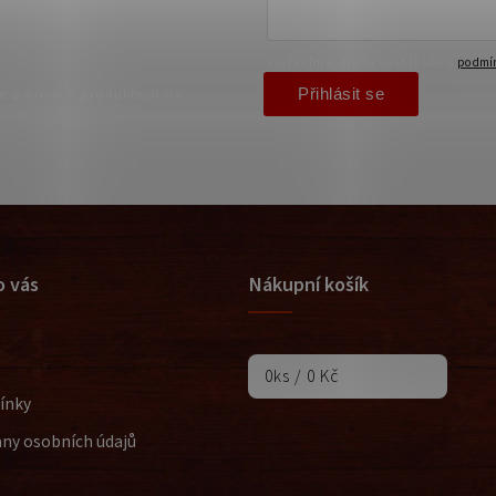
Vložením e-mailu souhlasíte s
podmín
Přihlásit se
ce o nových produktech na
o vás
Nákupní košík
0
ks /
0 Kč
ínky
ny osobních údajů