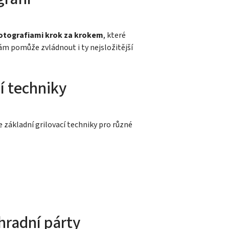
otografiami krok za krokem
, které
vám pomůže zvládnout i ty nejsložitější
í techniky
e základní grilovací techniky pro různé
radní párty