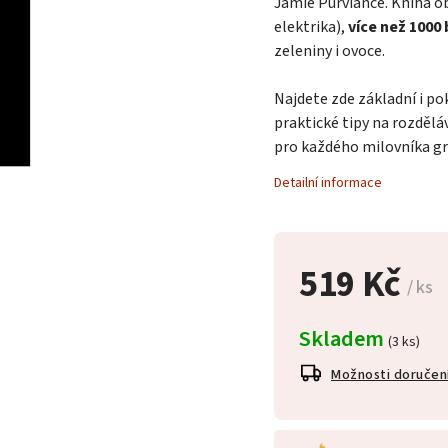
Jamie Purviance. Kniha 
elektrika),
více než 1000
zeleniny i ovoce.
Najdete zde základní i po
praktické tipy na rozdělá
pro každého milovníka gr
Detailní informace
519 Kč
/ ks
Skladem
(3 ks)
Možnosti doručen