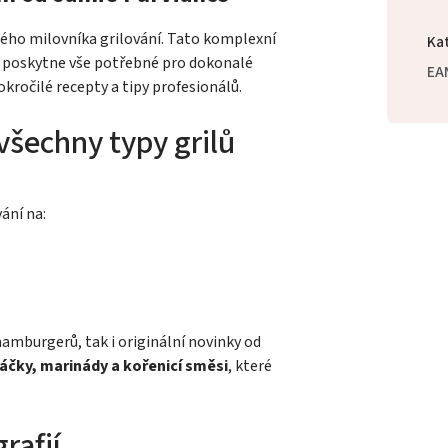
ého milovníka grilování. Tato komplexní
Ka
 poskytne vše potřebné pro dokonalé
EA
kročilé recepty a tipy profesionálů.
všechny typy grilů
ání na:
hamburgerů, tak i originální novinky od
čky, marinády a kořenicí směsi
, které
rafií