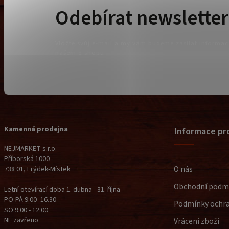
Odebírat newsletter
Vložte svůj e-mail a my vám budeme zasílat informa
našem e-shopu.
Kamenná prodejna
Informace pr
NEJMARKET s.r.o.
Příborská 1000
O nás
738 01, Frýdek-Místek
Obchodní podm
Letní otevírací doba 1. dubna - 31. října
PO-PÁ 9:00 -16.30
Podmínky ochra
SO 9:00 - 12:00
NE zavřeno
Vrácení zboží